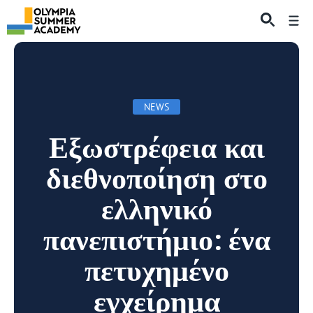
Skip
Me
to
content
NEWS
Εξωστρέφεια και
διεθνοποίηση στο
ελληνικό
πανεπιστήμιο: ένα
πετυχημένο
εγχείρημα