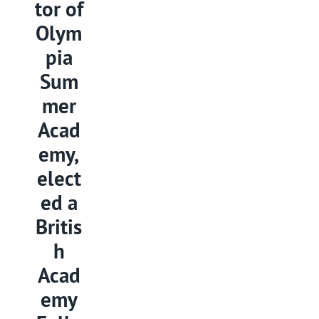
tor of
Olym
pia
Sum
mer
Acad
emy,
elect
ed a
Britis
h
Acad
emy