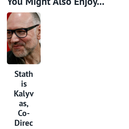
You Might Also Enjoy...
Stath
is
Kalyv
as,
Co-
Direc